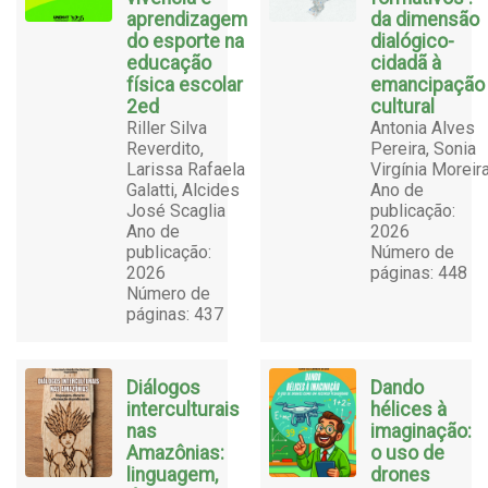
aprendizagem
da dimensão
do esporte na
dialógico-
educação
cidadã à
física escolar
emancipação
2ed
cultural
Riller Silva
Antonia Alves
Reverdito,
Pereira, Sonia
Larissa Rafaela
Virgínia Moreir
Galatti, Alcides
Ano de
José Scaglia
publicação:
Ano de
2026
publicação:
Número de
2026
páginas: 448
Número de
páginas: 437
Diálogos
Dando
interculturais
hélices à
nas
imaginação:
Amazônias:
o uso de
linguagem,
drones