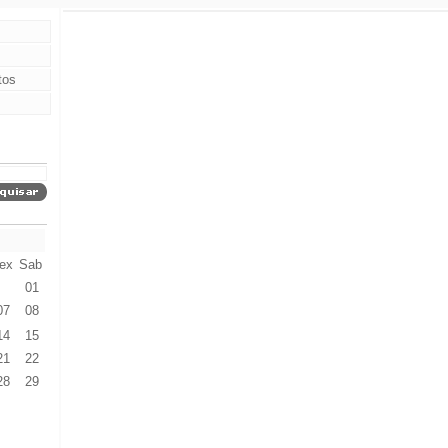
tos
ex
Sab
01
07
08
14
15
21
22
28
29