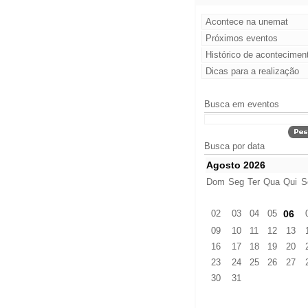
Acontece na unemat
Próximos eventos
Histórico de acontecimen
Dicas para a realização
Busca em eventos
Busca por data
Agosto 2026
Dom
Seg
Ter
Qua
Qui
S
02
03
04
05
06
09
10
11
12
13
16
17
18
19
20
23
24
25
26
27
30
31