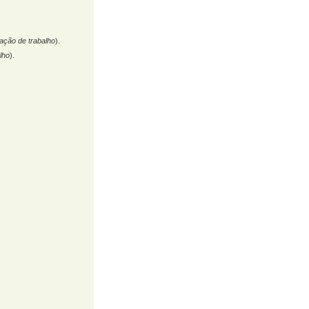
ação de trabalho
).
lho
).