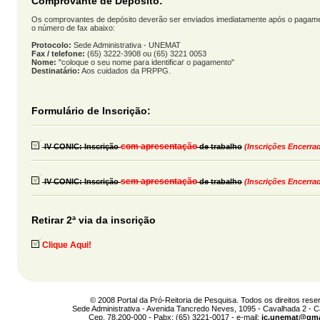
Comprovante de Depósito:
Os comprovantes de depósito deverão ser enviados imediatamente após o pagamen
o número de fax abaixo:
Protocolo:
Sede Administrativa - UNEMAT
Fax / telefone:
(65) 3222-3908 ou (65) 3221 0053
Nome:
"coloque o seu nome para identificar o pagamento"
Destinatário:
Aos cuidados da PRPPG.
Formulário de Inscrição:
com apresentação
IV CONIC: Inscrição
de trabalho
(Inscrições Encerra
sem apresentação
IV CONIC: Inscrição
de trabalho
(Inscrições Encerra
Retirar 2ª via da inscrição
Clique Aqui!
© 2008 Portal da Pró-Reitoria de Pesquisa. Todos os direitos rese
Sede Administrativa - Avenida Tancredo Neves, 1095 - Cavalhada 2 - 
Cep. 78.200-000 - Pabx: (65) 3221-0017 - e-mail:
jc.unemat@gma