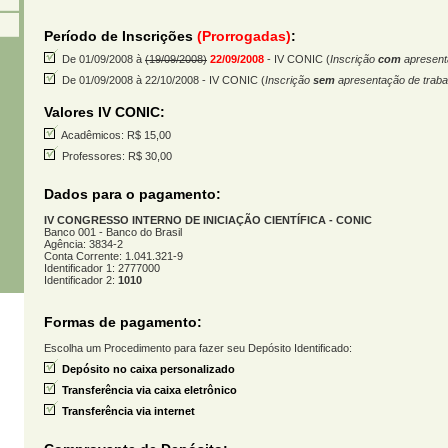
Período de Inscrições
(Prorrogadas)
:
De 01/09/2008 à
(19/09/2008)
22/09/2008
- IV CONIC
(
Inscrição
com
apresent
De 01/09/2008 à 22/10/2008
- IV CONIC
(
Inscrição
sem
apresentação de traba
Valores
IV CONIC:
Acadêmicos: R$ 15,00
Professores: R$ 30,00
Dados para o pagamento:
IV CONGRESSO INTERNO DE INICIAÇÃO CIENTÍFICA - CONIC
Banco 001 - Banco do Brasil
Agência: 3834-2
Conta Corrente: 1.041.321-9
Identificador 1: 2777000
Identificador 2:
1010
Formas de pagamento:
Escolha um Procedimento para fazer seu Depósito Identificado:
Depósito no caixa personalizado
Transferência via caixa eletrônico
Transferência via internet