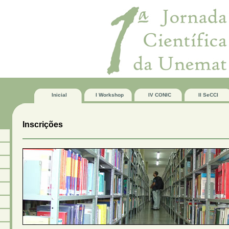
Inicial
I Workshop
IV CONIC
II SeCCI
Inscrições