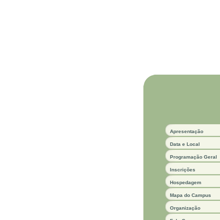
Apresentação
Data e Local
Programação Geral
Inscrições
Hospedagem
Mapa do Campus
Organização