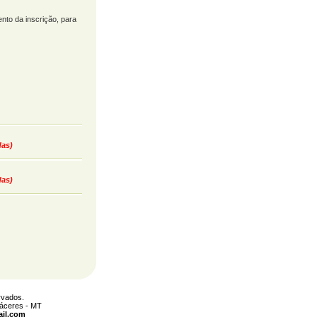
to da inscrição, para
das)
das)
rvados.
Cáceres - MT
il.com