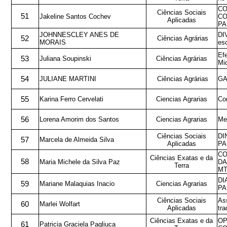
CO
Ciências Sociais
51
Jakeline Santos Cochev
CO
Aplicadas
PA
JOHNNESCLEY ANES DE
DI
52
Ciências Agrárias
MORAIS
es
Efe
53
Juliana Soupinski
Ciências Agrárias
Mic
54
JULIANE MARTINI
Ciências Agrárias
GA
55
Karina Ferro Cervelati
Ciencias Agrarias
Co
56
Lorena Amorim dos Santos
Ciencias Agrarias
Mec
Ciências Sociais
DI
57
Marcela de Almeida Silva
Aplicadas
PA
CO
Ciências Exatas e da
58
Maria Michele da Silva Paz
DA
Terra
M
DI
59
Mariane Malaquias Inacio
Ciencias Agrarias
PA
Ciências Sociais
Ass
60
Marlei Wolfart
Aplicadas
tra
Ciências Exatas e da
OP
61
Patricia Graciela Pagliuca