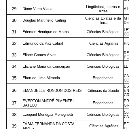
Lingüística, Letras e
29
Dione Viero Viana
A b
Artes
Ciências Exatas e da
MT
30
Douglas Martinello Karling
Terra
DE
LE
31
Ederson Henrique de Matos
Ciências Biológicas
CÓ
32
Edmundo da Paz Cabral
Ciências Agrárias
Pro
RE
33
Eliane Gomes Alves
Ciências Biológicas
PE
34
Eliziane Maria da Conceição
Ciências Biológicas
LE
CA
35
Elton de Lima Miranda
Engenharias
CO
ES
36
EMANUELLE RONDON DOS REIS
Ciências da Saúde
EN
GR
EVERTON ANDRÉ PIMENTEL
PR
37
Engenharias
BATELO
GR
Con
38
Ezequiel Menegaz Meneghetti
Ciências Biológicas
CA
FÁBIA FERNANDA DA COSTA
EF
39
Ciências Agrárias
AIRES
DE