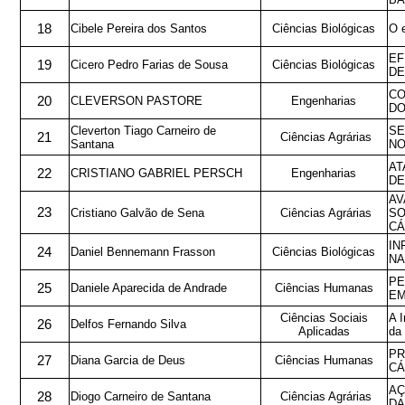
18
Cibele Pereira dos Santos
Ciências Biológicas
O e
EF
19
Cicero Pedro Farias de Sousa
Ciências Biológicas
DE
CO
20
CLEVERSON PASTORE
Engenharias
DO
Cleverton Tiago Carneiro de
SE
21
Ciências Agrárias
Santana
NO
AT
22
CRISTIANO GABRIEL PERSCH
Engenharias
DE
AV
23
Cristiano Galvão de Sena
Ciências Agrárias
SO
CÁ
IN
24
Daniel Bennemann Frasson
Ciências Biológicas
NA
PE
25
Daniele Aparecida de Andrade
Ciências Humanas
EM
Ciências Sociais
A I
26
Delfos Fernando Silva
Aplicadas
da 
PR
27
Diana Garcia de Deus
Ciências Humanas
CÁ
AÇ
28
Diogo Carneiro de Santana
Ciências Agrárias
DA