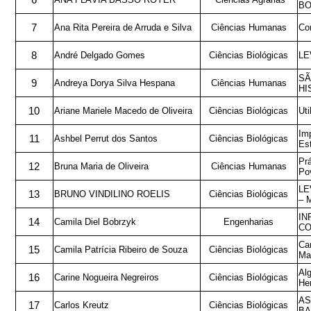
6
BO
7
Ana Rita Pereira de Arruda e Silva
Ciências Humanas
Co
8
André Delgado Gomes
Ciências Biológicas
LE
SÃ
9
Andreya Dorya Silva Hespana
Ciências Humanas
HI
10
Ariane Mariele Macedo de Oliveira
Ciências Biológicas
Uti
Imp
11
Ashbel Perrut dos Santos
Ciências Biológicas
Es
Prá
12
Bruna Maria de Oliveira
Ciências Humanas
Pov
LE
13
BRUNO VINDILINO ROELIS
Ciências Biológicas
– 
IN
14
Camila Diel Bobrzyk
Engenharias
CO
Car
15
Camila Patrícia Ribeiro de Souza
Ciências Biológicas
Mal
Alg
16
Carine Nogueira Negreiros
Ciências Biológicas
Her
AS
17
Carlos Kreutz
Ciências Biológicas
BA