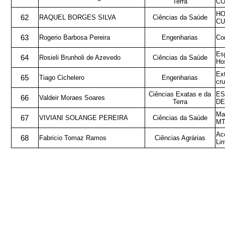
Terra
CO
HO
62
RAQUEL BORGES SILVA
Ciências da Saúde
CU
63
Rogerio Barbosa Pereira
Engenharias
Con
Es
64
Rosieli Brunholi de Azevedo
Ciências da Saúde
Ho
Ext
65
Tiago Cichelero
Engenharias
cr
Ciências Exatas e da
ES
66
Valdeir Moraes Soares
Terra
DE
Mag
67
VIVIANI SOLANGE PEREIRA
Ciências da Saúde
M
Ac
68
Fabricio Tomaz Ramos
Ciências Agrárias
Li