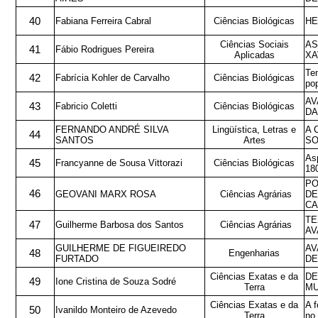
40
Fabiana Ferreira Cabral
Ciências Biológicas
HE
Ciências Sociais
AS
41
Fábio Rodrigues Pereira
Aplicadas
XA
Te
42
Fabrícia Kohler de Carvalho
Ciências Biológicas
pop
AV
43
Fabricio Coletti
Ciências Biológicas
DA
FERNANDO ANDRÉ SILVA
Lingüística, Letras e
A 
44
SANTOS
Artes
SO
Asp
45
Francyanne de Sousa Vittorazi
Ciências Biológicas
18
PO
46
GEOVANI MARX ROSA
Ciências Agrárias
DE
CA
TE
47
Guilherme Barbosa dos Santos
Ciências Agrárias
AV
GUILHERME DE FIGUEIREDO
AV
48
Engenharias
FURTADO
DE
Ciências Exatas e da
DE
49
Ione Cristina de Souza Sodré
Terra
MU
Ciências Exatas e da
A 
50
Ivanildo Monteiro de Azevedo
Terra
no 