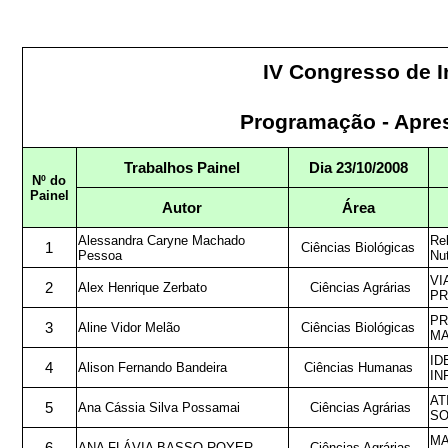
IV Congresso de I
Programação - Apres
Trabalhos Painel
Dia 23/10/2008
Nº do
Painel
Autor
Área
Alessandra Caryne Machado
Rel
1
Ciências Biológicas
Pessoa
Nut
VI
2
Alex Henrique Zerbato
Ciências Agrárias
PR
PR
3
Aline Vidor Melão
Ciências Biológicas
MA
ID
4
Alison Fernando Bandeira
Ciências Humanas
IN
AT
5
Ana Cássia Silva Possamai
Ciências Agrárias
SO
MA
ANA FLÁVIA BASSO ROYER
Ciências Agrárias