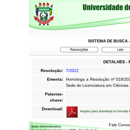
SISTEMA DE BUSCA 
DETALHES -
Resolução:
7/2022
Ementa:
Homologa a Resolução nº 018/20
Sede de Licenciatura em Ciências 
Palavras-
.
chave:
Download:
Arquivo para download no formato
Fale Cono