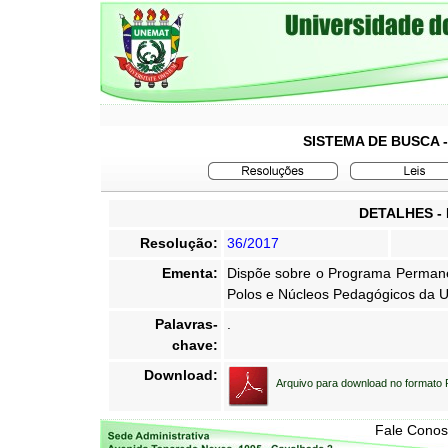
SISTEMA DE BUSCA 
DETALHES -
Resolução:
36/2017
Ementa:
Dispõe sobre o Programa Perman
Polos e Núcleos Pedagógicos da U
Palavras-
.
chave:
Download:
Arquivo para download no formato
Fale Cono