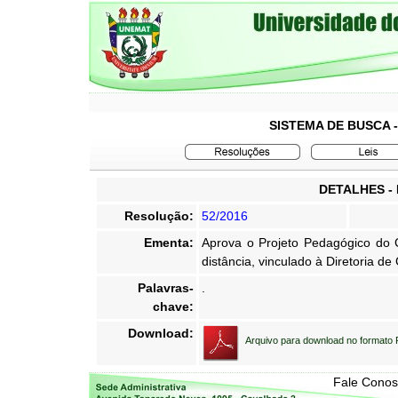
SISTEMA DE BUSCA 
DETALHES -
Resolução:
52/2016
Ementa:
Aprova o Projeto Pedagógico do 
distância, vinculado à Diretoria
Palavras-
.
chave:
Download:
Arquivo para download no formato
Fale Cono