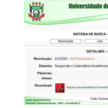
SISTEMA DE BUSCA 
DETALHES -
Resolução:
12/2020
-
Ad Referendum
Ementa:
Suspende o Calendário Acadêmico
Palavras-
.
chave:
Download:
Arquivo para download no formato
Fale Cono