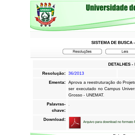
SISTEMA DE BUSCA 
DETALHES -
Resolução:
36/2013
Ementa:
Aprova a reestruturação do Proje
ser executado no Campus Univers
Grosso - UNEMAT.
Palavras-
.
chave:
Download:
Arquivo para download no formato