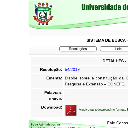
SISTEMA DE BUSCA 
DETALHES -
Resolução:
54/2019
Ementa:
Dispõe sobre a constituição da 
Pesquisa e Extensão – CONEPE.
Palavras-
.
chave:
Download:
Arquivo para download no formato
Fale Cono