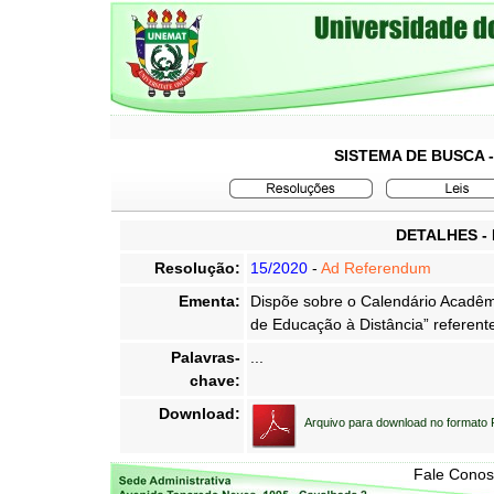
SISTEMA DE BUSCA 
DETALHES -
Resolução:
15/2020
-
Ad Referendum
Ementa:
Dispõe sobre o Calendário Acadêmi
de Educação à Distância” referente
Palavras-
...
chave:
Download:
Arquivo para download no formato
Fale Cono