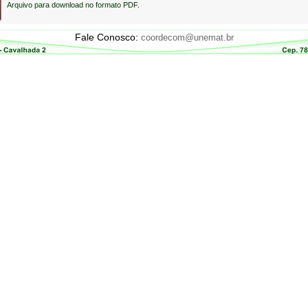
Arquivo para download no formato PDF.
Fale Conosco:
coordecom@unemat.br