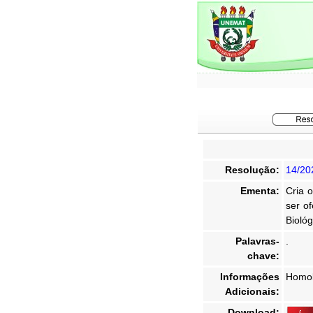
Resolução:
14/20
Ementa:
Cria 
ser o
Biológ
Palavras-
.
chave:
Informações
Homol
Adicionais:
Download: