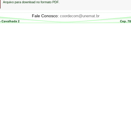
Arquivo para download no formato PDF.
Fale Conosco:
coordecom@unemat.br