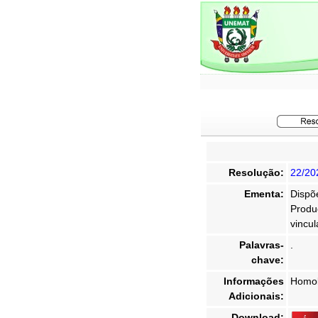
Resolução:
22/20
Ementa:
Dispõ
Produ
vincul
Palavras-
.
chave:
Informações
Homol
Adicionais:
Download: