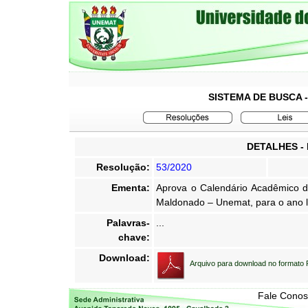
SISTEMA DE BUSCA 
DETALHES -
Resolução:
53/2020
Ementa:
Aprova o Calendário Acadêmico d
Maldonado – Unemat, para o ano l
Palavras-
...
chave:
Download:
Arquivo para download no formato
Fale Cono