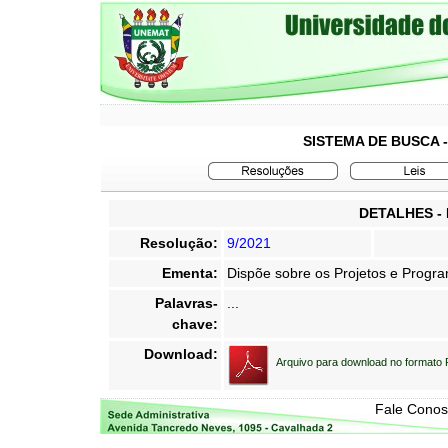
SISTEMA DE BUSCA 
DETALHES -
Resolução:
9/2021
Ementa:
Dispõe sobre os Projetos e Progr
Palavras-
...
chave:
Download:
Arquivo para download no formato
Fale Cono