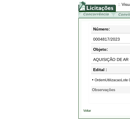
:: Visu
Número:
0004817/2023
Objeto:
AQUISIÇÃO DE AR
Edital :
•
OrdemUtilizacaoLote
Observações
Voltar