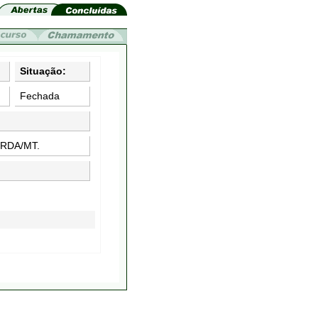
Situação:
Fechada
RDA/MT.