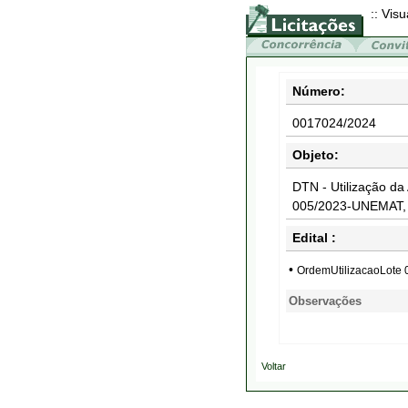
:: Visu
Número:
0017024/2024
Objeto:
DTN - Utilização d
005/2023-UNEMAT, r
Edital :
•
OrdemUtilizacaoLote
Observações
Voltar