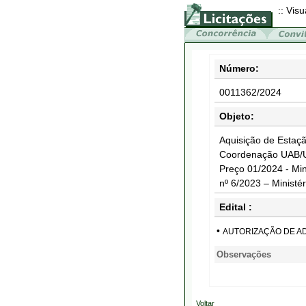
:: Visu
Número:
0011362/2024
Objeto:
Aquisição de Esta
Coordenação UAB/U
Preço 01/2024 - Mi
nº 6/2023 – Minist
Edital :
•
AUTORIZAÇÃO DE A
Observações
Voltar