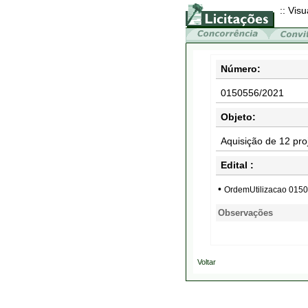
:: Visu
Número:
0150556/2021
Objeto:
Aquisição de 12 pr
Edital :
•
OrdemUtilizacao 015
Observações
Voltar