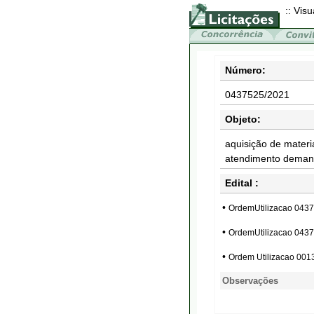
:: Visu
Número:
0437525/2021
Objeto:
aquisição de materi
atendimento demand
Edital :
•
OrdemUtilizacao 043
•
OrdemUtilizacao 043
•
Ordem Utilizacao 00
Observações