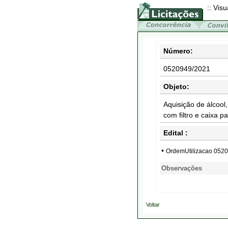
:: Visu
Número:
0520949/2021
Objeto:
Aquisição de álcool,
com filtro e caixa
Edital :
•
OrdemUtilizacao 052
Observações
Voltar