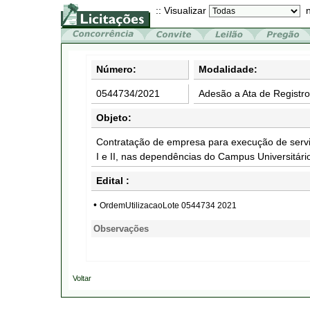
:: Visualizar
n
Número:
Modalidade:
0544734/2021
Adesão a Ata de Registr
Objeto:
Contratação de empresa para execução de serviç
I e II, nas dependências do Campus Universitár
Edital :
•
OrdemUtilizacaoLote 0544734 2021
Observações
Voltar