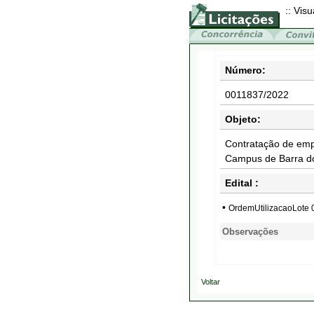
:: Visu
Número:
0011837/2022
Objeto:
Contratação de emp
Campus de Barra d
Edital :
•
OrdemUtilizacaoLote
Observações
Voltar