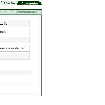
uação:
hada
nete e restauran