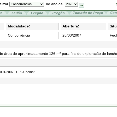
alizar
no ano de
Modalidade:
Abertura:
Sit
Concorrência
28/03/2007
Fec
e área de aproximadamente 126 m² para fins de exploração de lancho
 001/2007 - CPL/Unemat