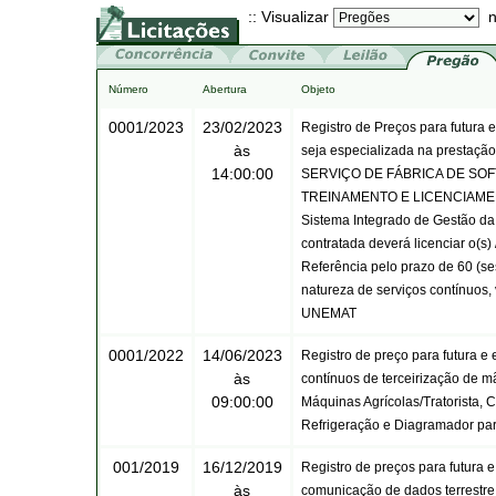
:: Visualizar
n
Número
Abertura
Objeto
0001/2023
23/02/2023
Registro de Preços para futura 
às
seja especializada na prestaçã
14:00:00
SERVIÇO DE FÁBRICA DE SO
TREINAMENTO E LICENCIAMENTO 
Sistema Integrado de Gestão da
contratada deverá licenciar o(s)
Referência pelo prazo de 60 (se
natureza de serviços contínuos
UNEMAT
0001/2022
14/06/2023
Registro de preço para futura e
às
contínuos de terceirização de m
09:00:00
Máquinas Agrícolas/Tratorista, 
Refrigeração e Diagramador pa
001/2019
16/12/2019
Registro de preços para futura 
às
comunicação de dados terrestre 