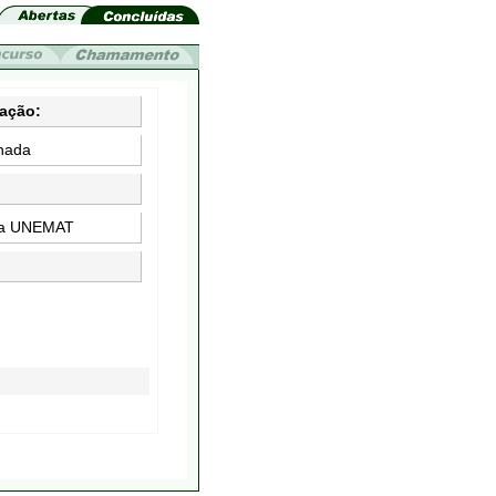
uação:
hada
 da UNEMAT