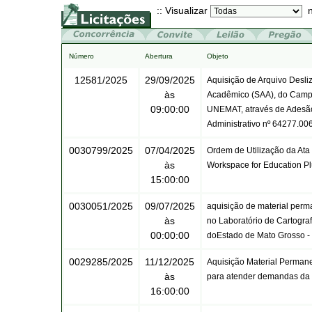
:: Visualizar
n
Número
Abertura
Objeto
12581/2025
29/09/2025
Aquisição de Arquivo Desliz
às
Acadêmico (SAA), do Campus
09:00:00
UNEMAT, através de Adesão 
Administrativo nº 64277.0
0030799/2025
07/04/2025
Ordem de Utilização da Ata
às
Workspace for Education P
15:00:00
0030051/2025
09/07/2025
aquisição de material perm
às
no Laboratório de Cartogr
00:00:00
doEstado de Mato Grosso 
0029285/2025
11/12/2025
Aquisição Material Perman
às
para atender demandas da F
16:00:00