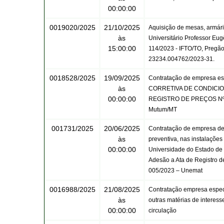
00:00:00
0019020/2025
21/10/2025
Aquisição de mesas, armári
às
Universitário Professor Eug
15:00:00
114/2023 - IFTO/TO, Pregão 
23234.004762/2023-31.
0018528/2025
19/09/2025
Contratação de empresa e
às
CORRETIVA DE CONDICIONA
00:00:00
REGISTRO DE PREÇOS Nº 0
Mutum/MT
001731/2025
20/06/2025
Contratação de empresa de 
às
preventiva, nas instalaçõe
00:00:00
Universidade do Estado de 
Adesão a Ata de Registro d
005/2023 – Unemat
0016988/2025
21/08/2025
Contratação empresa especi
às
outras matérias de interess
00:00:00
circulação