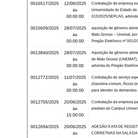
0016517/2025
12/08/2025
Contratação de empresa esp
às
Universidade do Estado de 
00:00:00
015/2025/SEPLAG, advinda 
0015609/2025
28/07/2025
aquisição de gêneros alime
às
Mato Grosso – Unemat, por
00:00:00
Pregão Eletrônico nº 001/2
0013840/2025
28/07/2025
Aquisição de gêneros alime
às
de Mato Grosso (UNEMAT), 
00:00:00
advinda do Pregão Eletrôn
0012772/2025
11/07/2025
Contratação de serviço esp
às
(Gasolina comum, Álcool (et
00:00:00
para atender às demandas 
0012755/2025
20/06/2025
Contratação da empresa par
às
prediais do Campus Univers
15:00:00
0012694/2025
20/06/2025
ADESÃO À ATA DE REGIS
às
CORRETIVAS NA SALA DA 