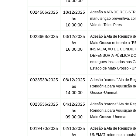
14:00:00
0024586/2025
18/12/2025
Adesão a ATA DE REGISTRO
às
manutenção preventiva, cor
10:00:00
Vale do Teles Pires.
0023668/2025
03/12/2025
Adesão à Ata de Registro d
às
Mato Grosso referente 
16:00:00
INSTALAÇÃO DE CONDICI
DEFENSORIA PÚBLICA DO 
entregues instalados nos C
Estado de Mato Grosso - U
0023539/2025
08/12/2025
Adesão “carona” Ata de Re
às
Rondônia para Aquisição d
14:00:00
Grosso -Unemat
0023536/2025
04/12/2025
Adesão “carona” Ata de Re
às
Rondônia para Aquisição d
09:00:00
Mato Grosso -Unemat.
0019470/2025
02/10/2025
Adesão a Ata de Registro 
às
UNEMAT, referente a aquisi