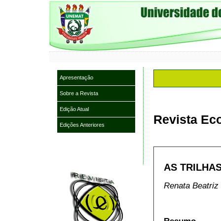
Apresentação
Sobre a Revista
Edição Atual
Revista Eco
Edições Anteriores
AS TRILHA
Renata Beatriz