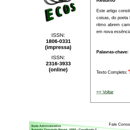
Resumo
Este artigo cons
coisas, do poeta 
ritmo abrem cami
em nova essência 
ISSN:
1806-0331
(impressa)
Palavras-chave:
ISSN:
2316-3933
(online)
Texto Completo:
<< Voltar
Fale Cono