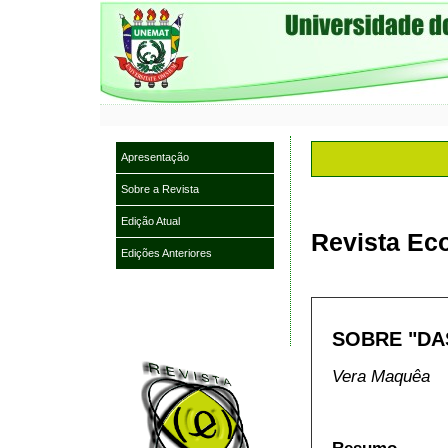
Apresentação
Sobre a Revista
Edição Atual
Revista Eco
Edições Anteriores
SOBRE "DAS
Vera Maquêa