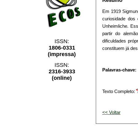
Resumo
Em 1919 Sigmund 
curiosidade dos 
Unheimliche. Ess
partir do alemã
dificuldades pró
ISSN:
1806-0331
constituem já des
(impressa)
ISSN:
Palavras-chave:
2316-3933
(online)
Texto Completo:
<< Voltar