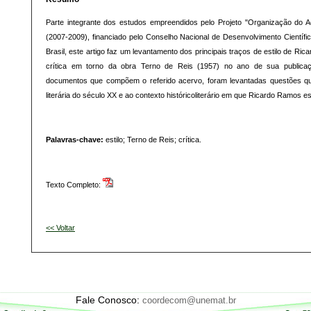
Parte integrante dos estudos empreendidos pelo Projeto "Organização do
(2007-2009), financiado pelo Conselho Nacional de Desenvolvimento Científ
Brasil, este artigo faz um levantamento dos principais traços de estilo de R
crítica em torno da obra Terno de Reis (1957) no ano de sua publicaç
documentos que compõem o referido acervo, foram levantadas questões que
literária do século XX e ao contexto históricoliterário em que Ricardo Ramos es
Palavras-chave:
estilo; Terno de Reis; crítica.
Texto Completo:
<< Voltar
Fale Conosco:
coordecom@unemat.br