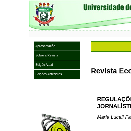
Apresentação
Sobre a Revista
Edição Atual
Revista Eco
Edições Anteriores
REGULAÇ
JORNALÍST
Maria Luceli Fa