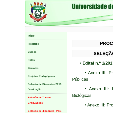
Início
PROC
Histórico
Cursos
SELEÇÃO
Polos
•
Edital n.º 1/2
Contatos
• Anexo III: P
Projetos Pedagógicos
Públicas
Seleção de Discentes 2013:
• Anexo III: 
Graduação
Biológicas
Seleção de Tutores:
Graduações
• Anexo III: Pr
Seleção de discentes: Pós-