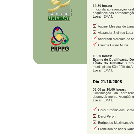
14:30 horas:
Início da apresentação ora
seqüência das apresentações
Local:
EMAJ.
Aguinel Messias de Lima
Alexander Stein de Luca
Anderson Marques do A
Claumir César Muniz
16:30 horas:
Exame de Qualificação D
Título do Trabalho:
Cara
município de São Félix do A
Local:
EMAJ.
Dia 21/10/2008
08:00 às 10:00 horas:
Continuação da apresen
desenvolvimento. A seqüênci
Local:
EMAJ.
Darci Ordônio dos Santo
Darci Perón
Eurípedes Maximiano Ar
Francisco de Assis Rabe