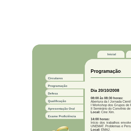
Inicial
Programação
:
Circulares
Programação
Dia 20/10/2008
Defesa
08:00 às 08:30 horas:
Qualificação
Abertura da I Jornada Cient
I Workshop dos Grupos de 
II Seminário do Convênio d
Apresentação Oral
Local:
Cine Xim.
Exame Proficiência
14:00 horas:
Início dos trabalhos envol
UNEMAT. Problemas e Persp
Local:
EMAJ.