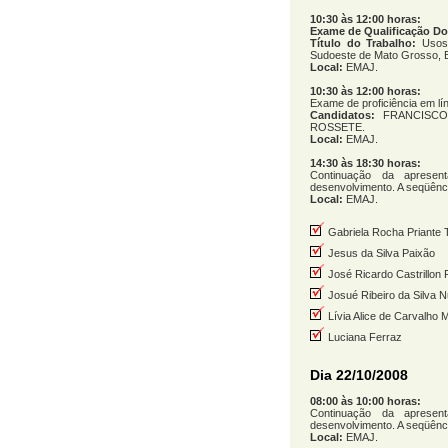
10:30 às 12:00 horas:
Exame de Qualificação D
Título do Trabalho:
Usos
Sudoeste de Mato Grosso, B
Local:
EMAJ.
10:30 às 12:00 horas:
Exame de proficiência em lín
Candidatos:
FRANCISCO 
ROSSETE.
Local:
EMAJ.
14:30 às 18:30 horas:
Continuação da apresen
desenvolvimento. A seqüênci
Local:
EMAJ.
Gabriela Rocha Priante T
Jesus da Silva Paixão
José Ricardo Castrillon
Josué Ribeiro da Silva 
Lívia Alice de Carvalho 
Luciana Ferraz
Dia 22/10/2008
08:00 às 10:00 horas:
Continuação da apresen
desenvolvimento. A seqüênci
Local:
EMAJ.