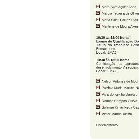
Mara Silva Aguiar Abdo
Márcia Teixeira de Olivei
Maria Saleti Ferraz Dias 
Marilene de Moura Alves
10:30 às 12:00 horas:
Exame de Qualificação D
Título do Trabalho:
Conh
Bonsucesso.
Local:
EMAJ.
14:30 às 18:00 horas:
Continuação da apresen
desenvolvimento. A seqüênci
Local:
EMAJ.
Nelson Antunes de Mour
Patrícia Maria Martins N
Ricardo Keichu Umetsu
Rodolfo Campos Curvo
Solange Kimie Ikeda Cast
Victor Manuel Aleixo
Encerramento.