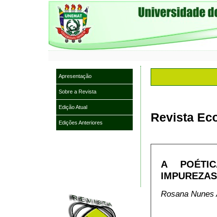
Apresentação
Sobre a Revista
Edição Atual
Revista Eco
Edições Anteriores
A POÉTI
IMPUREZA
Rosana Nunes 