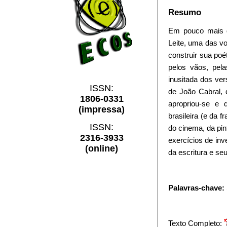
Resumo
Em pouco mais de
Leite, uma das vo
construir sua poé
pelos vãos, pela
inusitada dos ve
ISSN:
de João Cabral, 
1806-0331
apropriou-se e 
(impressa)
brasileira (e da 
ISSN:
do cinema, da pi
2316-3933
exercícios de inv
(online)
da escritura e s
Palavras-chave:
Texto Completo: