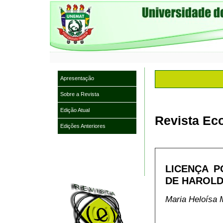
Apresentação
Sobre a Revista
Edição Atual
Revista Eco
Edições Anteriores
LICENÇA P
DE HAROLD
Maria Heloísa 