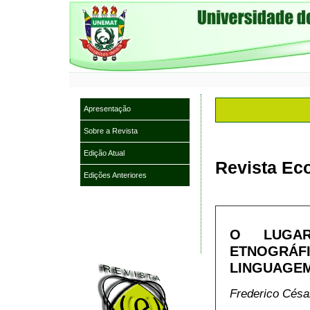
Apresentação
Sobre a Revista
Edição Atual
Revista Eco
Edições Anteriores
O LUGA
ETNOGRÁ
LINGUAGEM
Frederico Césa