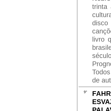
trint
cultu
disc
cançõ
livro 
bras
sécul
Progn
Todos
de auto
FAHR
9°
ESVA
PALA