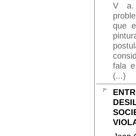
V a.
probl
que e
pin
post
consi
fala e
(...)
ENTR
7°
DESI
SOCI
VIOL