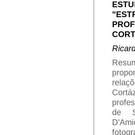
ESTU
"EST
PROF
COR
Ricar
Resu
prop
relaçõ
Cortá
profes
de S
D'Am
fotog