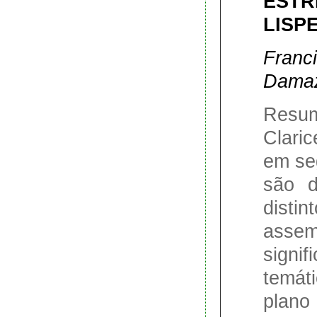
ESTR
LISP
Franci
Dama
Resum
Clari
em se
são d
dist
ass
signif
temát
plano