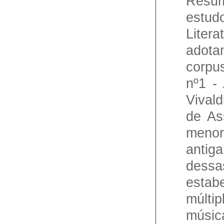
Resu
estudo
Lite
adot
corpus
nº1 -
Vivald
de Ass
menor
antig
dess
esta
múlti
músi