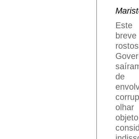
Marist
Este
breve 
rost
Gover
saíra
de 
envol
corru
olhar
obje
consi
indis