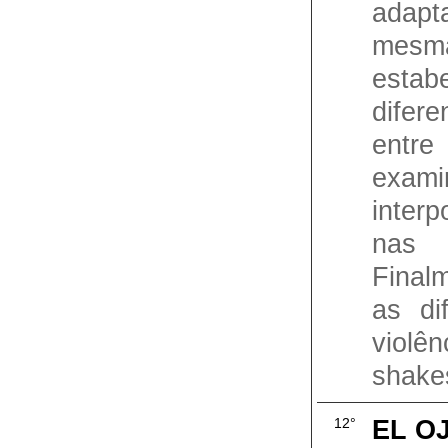
adapt
mes
esta
dife
entr
exa
inter
nas 
Final
as di
violê
shakes
EL O
12°