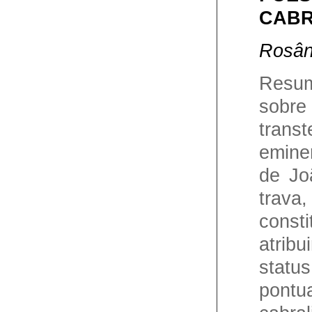
CABR
Rosân
Resum
sobre
trans
emine
de Jo
tra
const
atribu
statu
pontua