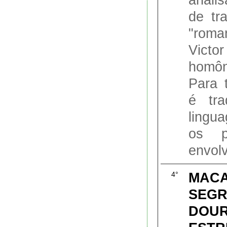
de tr
"roma
Victor
homôn
Para 
é tra
lingua
os pr
envolv
MACA
4°
SEGR
DOUR