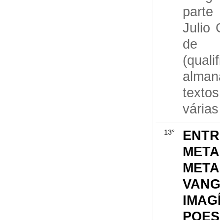
parte 
Julio 
de 1
(qual
alman
texto
várias
ENTR
13°
META
META
VANG
IMAG
POES