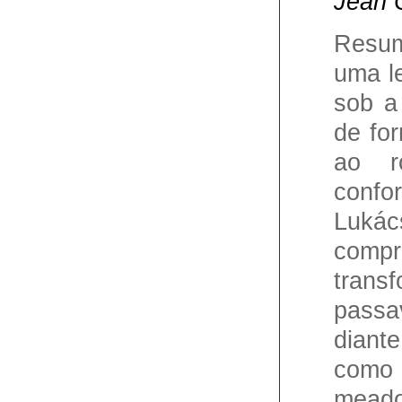
Jean 
Resum
uma le
sob a
de fo
ao r
conf
Lukác
co
trans
passa
diant
como ê
mead