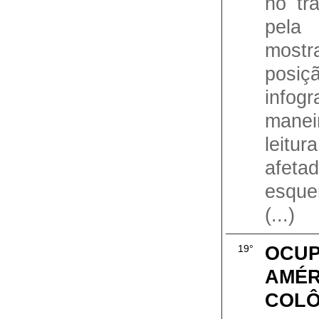
no tra
pela 
mostr
posiç
infog
manei
leitu
afeta
esque
(...)
OCUP
19°
AMÉR
COLÔ