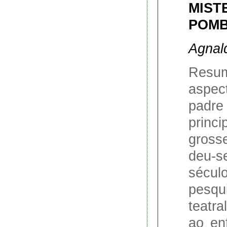
MIST
POMB
Agnal
Resum
aspect
pad
princ
gross
deu-s
sécul
pesqui
teatra
ao en