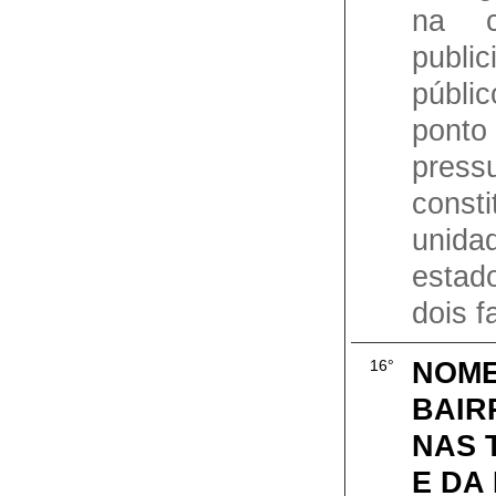
na c
publi
públ
pont
press
const
unida
estad
dois fa
NOME
16°
BAIR
NAS 
E DA