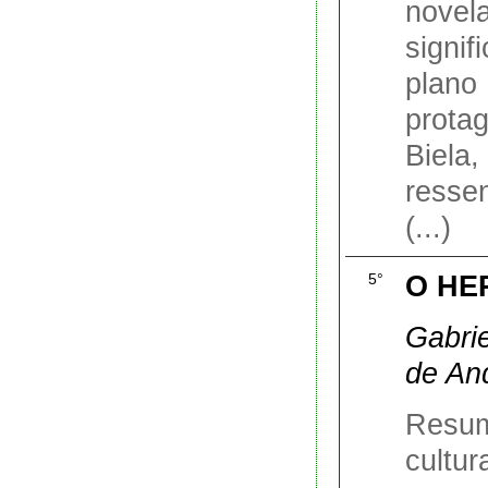
nov
signi
plan
prot
Biel
resse
(...)
O HE
5°
Gabri
de An
Resum
cultu