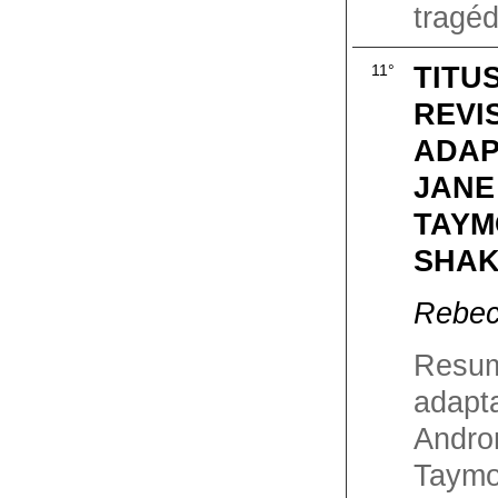
tragédi
TITU
11°
REVI
ADAP
JANE
TAYM
SHAK
Rebec
Resum
ada
Andro
Taym