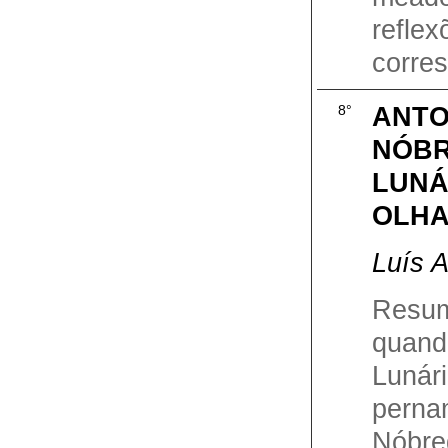
refl
corres
ANTO
8°
NÓBR
LUNÁ
OLHA
Luís 
Resu
quand
Lunár
perna
Nóbre