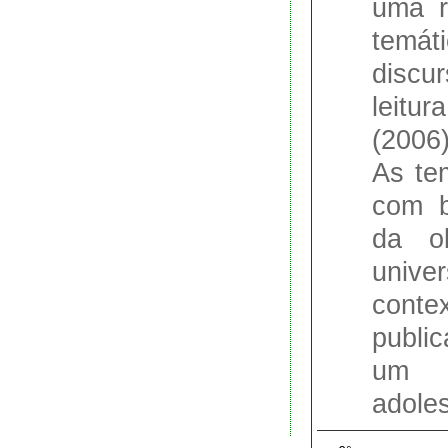
uma r
tem
discu
leitu
(2006
As te
com b
da o
univ
cont
publi
um p
adoles