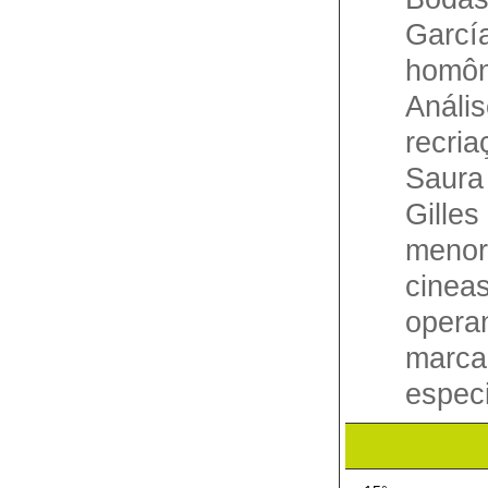
Garc
homôn
Anál
recria
Saura
Gille
meno
cineas
opera
marc
especi