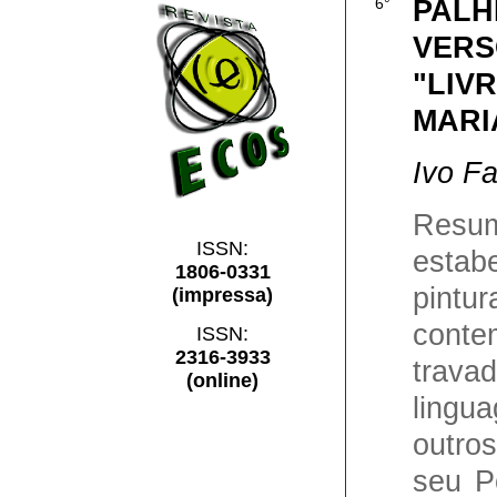
PALH
6°
VERS
"LIV
MARI
Ivo Fa
Res
ISSN:
estabe
1806-0331
pintu
(impressa)
conte
ISSN:
2316-3933
trav
(online)
lingu
outros
seu Po