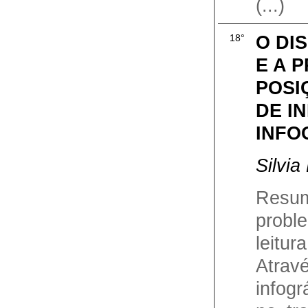
(...)
O DI
18°
E A 
POSI
DE I
INFO
Silvi
Resu
probl
leit
Atra
infogr