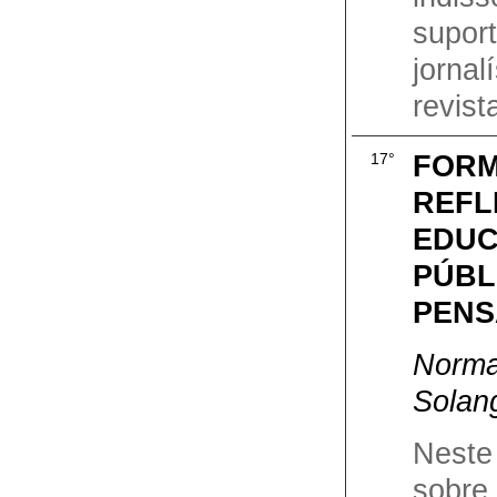
supo
jorna
revist
FORM
17°
REFL
EDUC
PÚBL
PENS
Norma
Solan
Neste 
sobre