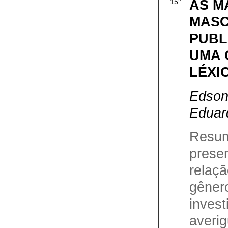
AS M
15°
MASC
PUBL
UMA 
LÉXI
Edson
Eduar
Resu
prese
relaçã
gêner
inves
averig