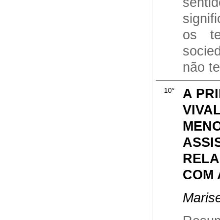
sent
signif
os t
socie
não te
A PR
10°
VIVAL
MENO
ASSI
RELA
COM 
Maris