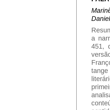
Marin
Danie
Resum
a narr
451, 
versã
Franç
tang
lite
prim
anali
conte