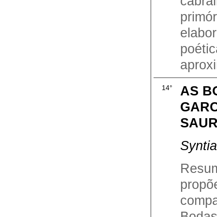
cabr
prim
elab
poét
aproxi
AS B
14°
GARC
SAU
Syntia
Resum
pro
comp
Bodas