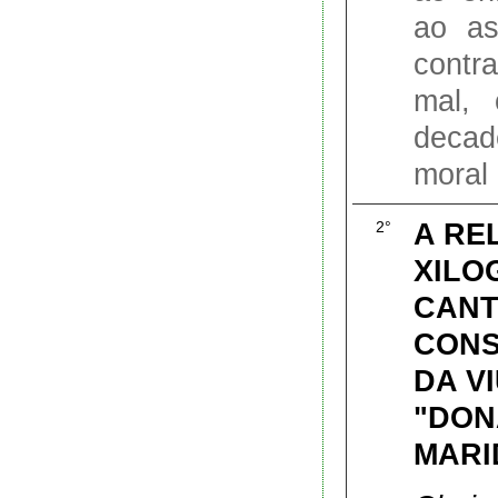
ao as
contr
mal, 
deca
moral (
A RE
2°
XILO
CANT
CONS
DA V
"DON
MARI