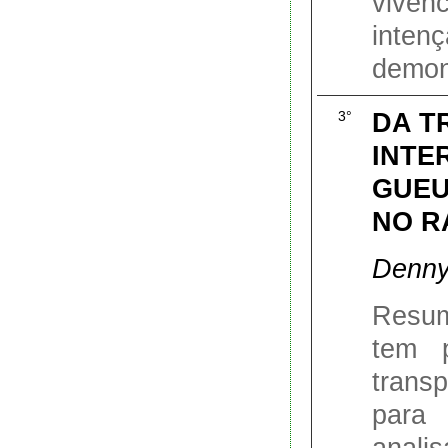
vivên
inte
demons
DA T
3°
INTE
GUEU
NO R
Denny
Resum
tem p
transp
para
anali