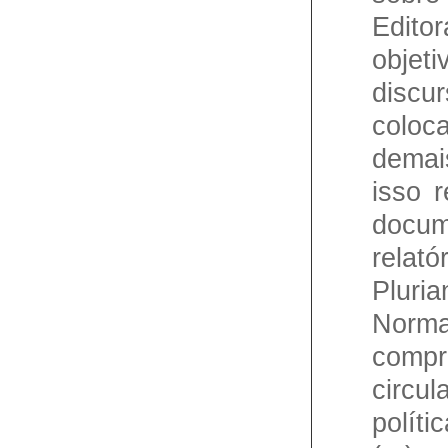
Edi
obje
discu
coloc
demai
isso 
docum
relat
Plur
Norm
comp
circu
políti